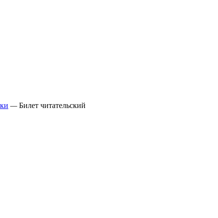
еки
—
Билет читательский