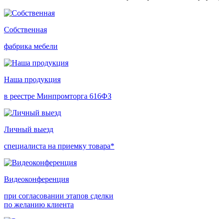
Собственная
фабрика мебели
Наша продукция
в реестре Минпромторга 616ФЗ
Личный выезд
специалиста на приемку товара*
Видеоконференция
при согласовании этапов сделки
по желанию клиента