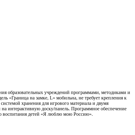
ения образовательных учреждений программами, методиками и
ль «Граница на замке, L» мобильна, не требует крепления к
системой хранения для игрового материала и двумя
и на интерактивную доску/панель. Программное обеспечение
го воспитания детей «Я люблю мою Россию».