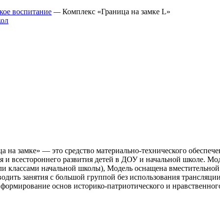
кое воспитание
—
Комплекс «Граница на замке L»
а на замке» — это средство материально-технического обеспеч
 и всестороннего развития детей в ДОУ и начальной школе. Моде
и классами начальной школы), Модель оснащена вместительной 
одить занятия с большой группой без использования трансляци
а формирование основ историко-патриотического и нравственно