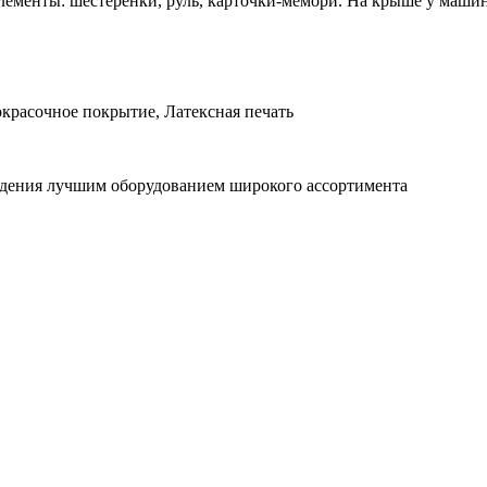
лементы: шестеренки, руль, карточки-мемори. На крыше у маши
красочное покрытие, Латексная печать
ждения лучшим оборудованием широкого ассортимента