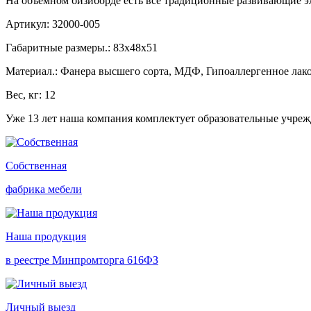
На объемном бизиборде есть все традиционные развивающие э
Артикул: 32000-005
Габаритные размеры.: 83х48х51
Материал.: Фанера высшего сорта, МДФ, Гипоаллергенное лако
Вес, кг: 12
Уже 13 лет наша компания комплектует образовательные учре
Собственная
фабрика мебели
Наша продукция
в реестре Минпромторга 616ФЗ
Личный выезд