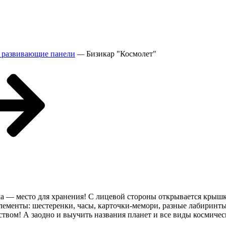
 развивающие панели
—
Бизикар "Космолет"
ма — место для хранения! С лицевой стороны открывается крышк
ементы: шестеренки, часы, карточки-мемори, разные лабиринты.
твом! А заодно и выучить названия планет и все виды космичес